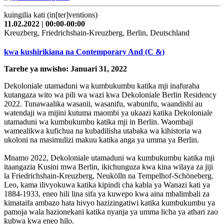
kuingilia kati (in[ter]ventions)
11.02.2022 | 00:00-00:00
Kreuzberg, Friedrichshain-Kreuzberg, Berlin, Deutschland
kwa kushirikiana na Contemporary And (C &)
Tarehe ya mwisho: Januari 31, 2022
Dekoloniale utamaduni wa kumbukumbu katika mji inafuraha
kutangaza wito wa pili wa wazi kwa Dekoloniale Berlin Residency
2022. Tunawaalika wasanii, wasanifu, wabunifu, waandishi au
watendaji wa mijini kutuma maombi ya ukaazi katika Dekoloniale
utamaduni wa kumbukumbu katika mji in Berlin. Waombaji
wamealikwa kufichua na kubadilisha utabaka wa kihistoria wa
ukoloni na masimulizi makuu katika anga ya umma ya Berlin.
Mnamo 2022, Dekoloniale utamaduni wa kumbukumbu katika mji
itaangazia Kusini mwa Berlin, ikichunguza kwa kina wilaya za jiji
la Friedrichshain-Kreuzberg, Neukölln na Tempelhof-Schöneberg.
Leo, kama ilivyokuwa katika kipindi cha kabla ya Wanazi kati ya
1884-1933, eneo hili lina sifa ya kuwepo kwa aina mbalimbali za
kimataifa ambazo hata hivyo hazizingatiwi katika kumbukumbu ya
pamoja wala hazionekani katika nyanja ya umma licha ya athari zao
kubwa kwa eneo hilo.