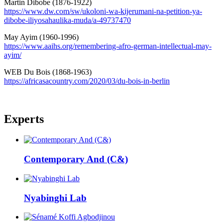
Martin Dibobe (1876-1922)
https://www.dw.com/sw/ukoloni-wa-kijerumani-na-petition-ya-
dibobe-iliyosahaulika-muda/a-49737470
May Ayim (1960-1996)
https://www.aaihs.org/remembering-afro-german-intellectual-may-
ayim/
WEB Du Bois (1868-1963)
https://africasacountry.com/2020/03/du-bois-in-berlin
Experts
Contemporary
And (C&)
Nyabinghi
Lab