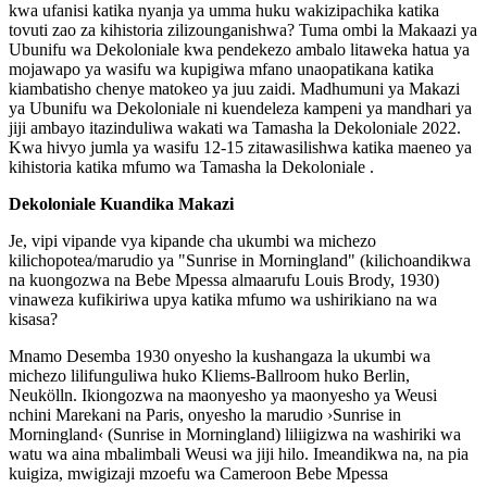
kwa ufanisi katika nyanja ya umma huku wakizipachika katika
tovuti zao za kihistoria zilizounganishwa? Tuma ombi la Makaazi ya
Ubunifu wa Dekoloniale kwa pendekezo ambalo litaweka hatua ya
mojawapo ya wasifu wa kupigiwa mfano unaopatikana katika
kiambatisho chenye matokeo ya juu zaidi. Madhumuni ya Makazi
ya Ubunifu wa Dekoloniale ni kuendeleza kampeni ya mandhari ya
jiji ambayo itazinduliwa wakati wa Tamasha la Dekoloniale 2022.
Kwa hivyo jumla ya wasifu 12-15 zitawasilishwa katika maeneo ya
kihistoria katika mfumo wa Tamasha la Dekoloniale .
Dekoloniale Kuandika Makazi
Je, vipi vipande vya kipande cha ukumbi wa michezo
kilichopotea/marudio ya "Sunrise in Morningland" (kilichoandikwa
na kuongozwa na Bebe Mpessa almaarufu Louis Brody, 1930)
vinaweza kufikiriwa upya katika mfumo wa ushirikiano na wa
kisasa?
Mnamo Desemba 1930 onyesho la kushangaza la ukumbi wa
michezo lilifunguliwa huko Kliems-Ballroom huko Berlin,
Neukölln. Ikiongozwa na maonyesho ya maonyesho ya Weusi
nchini Marekani na Paris, onyesho la marudio ›Sunrise in
Morningland‹ (Sunrise in Morningland) liliigizwa na washiriki wa
watu wa aina mbalimbali Weusi wa jiji hilo. Imeandikwa na, na pia
kuigiza, mwigizaji mzoefu wa Cameroon Bebe Mpessa