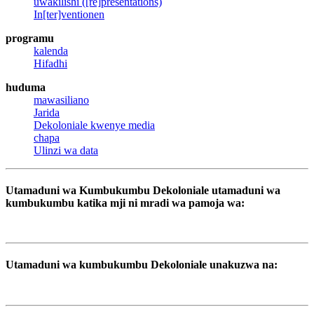
uwakilishi ([re]presentations)
In[ter]ventionen
programu
kalenda
Hifadhi
huduma
mawasiliano
Jarida
Dekoloniale kwenye media
chapa
Ulinzi wa data
Utamaduni wa Kumbukumbu Dekoloniale utamaduni wa
kumbukumbu katika mji ni mradi wa pamoja wa:
Utamaduni wa kumbukumbu Dekoloniale unakuzwa na: