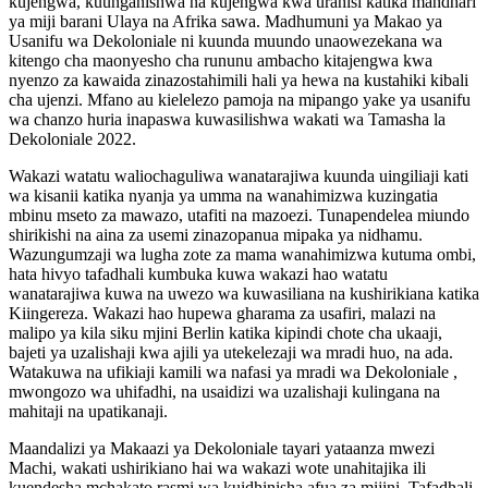
kujengwa, kuunganishwa na kujengwa kwa urahisi katika mandhari
ya miji barani Ulaya na Afrika sawa. Madhumuni ya Makao ya
Usanifu wa Dekoloniale ni kuunda muundo unaowezekana wa
kitengo cha maonyesho cha rununu ambacho kitajengwa kwa
nyenzo za kawaida zinazostahimili hali ya hewa na kustahiki kibali
cha ujenzi. Mfano au kielelezo pamoja na mipango yake ya usanifu
wa chanzo huria inapaswa kuwasilishwa wakati wa Tamasha la
Dekoloniale 2022.
Wakazi watatu waliochaguliwa wanatarajiwa kuunda uingiliaji kati
wa kisanii katika nyanja ya umma na wanahimizwa kuzingatia
mbinu mseto za mawazo, utafiti na mazoezi. Tunapendelea miundo
shirikishi na aina za usemi zinazopanua mipaka ya nidhamu.
Wazungumzaji wa lugha zote za mama wanahimizwa kutuma ombi,
hata hivyo tafadhali kumbuka kuwa wakazi hao watatu
wanatarajiwa kuwa na uwezo wa kuwasiliana na kushirikiana katika
Kiingereza. Wakazi hao hupewa gharama za usafiri, malazi na
malipo ya kila siku mjini Berlin katika kipindi chote cha ukaaji,
bajeti ya uzalishaji kwa ajili ya utekelezaji wa mradi huo, na ada.
Watakuwa na ufikiaji kamili wa nafasi ya mradi wa Dekoloniale ,
mwongozo wa uhifadhi, na usaidizi wa uzalishaji kulingana na
mahitaji na upatikanaji.
Maandalizi ya Makaazi ya Dekoloniale tayari yataanza mwezi
Machi, wakati ushirikiano hai wa wakazi wote unahitajika ili
kuendesha mchakato rasmi wa kuidhinisha afua za mijini. Tafadhali