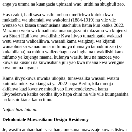
anga ya umma na kuangazia upinzani wao, urithi na shughuli zao.
Hasa zaidi, hadi sasa wasifu ambao umefichwa kutoka kwa
muktadha wa uhamiaji wa wakoloni (1884-1919) na vile vile
wenzao wa kisasa unaohusiana utachukua hatua kuu katika 2022.
Mtazamo wetu wa kinadharia unaoongoza ni mtazamo wa kiujenzi
wa Stuart Hall kwa uwakilishi: Kwa hivyo tunazingatia wakaazi
wetu watatu walioalikwa. wasanii kama waigizaji wa kijamii
wanaohusika wanaotumia mifumo ya dhana ya tamaduni zao (za
kukabiliana) na mbinu walizochagua za lugha na uwakilishi kama
mifumo ya kujenga maana, kufanya wasifu huu na mazoea yao
kuwa na kusudi na kuwasiliana juu yao kwa maana kwa wengine
kwa umma. nyanja.
Kama ilivyokuwa mwaka uliopita, tunawaalika wasanii watatu
kutumia miezi ya kiangazi ya 2022 hapa Berlin, kila mmoja
akifanya kazi kwenye miradi yao iliyopendekezwa kama
ilivyoelezwa katika orodha iliyo hapa chini na vile vile kuunganisha
na kushirikiana kama timu.
Nafasi hizo tatu ni:
Dekoloniale Mawasiliano Design Residency
Je, wasifu ambao hadi sasa haujaonekana unawezaje kuwasilishwa