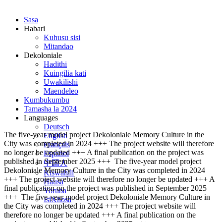
Sasa
Habari
Kuhusu sisi
Mitandao
Dekoloniale
Hadithi
Kuingilia kati
Uwakilishi
Maendeleo
Kumbukumbu
Tamasha la 2024
Languages
Deutsch
The five-year model project Dekoloniale Memory Culture in the
English
City was completed in 2024 +++ The project website will therefore
Français
no longer be updated +++ A final publication on the project was
Español
published in September 2025 +++
The five-year model project
中国人
Dekoloniale Memory Culture in the City was completed in 2024
Kiswahili
+++ The project website will therefore no longer be updated +++ A
Hausa
final publication on the project was published in September 2025
Yoruba
+++
The five-year model project Dekoloniale Memory Culture in
IsiXhosa
the City was completed in 2024 +++ The project website will
therefore no longer be updated +++ A final publication on the