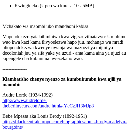
Kwingineko (Upeo wa kurasa 10 - 5MB)
Mchakato wa maombi uko mtandaoni kabisa.
Mapendekezo yatatathminiwa kwa vigezo vifuatavyo: Umuhimu
wao kwa kazi kama ilivyoelezwa hapo juu, mchango wa mradi
uliopendekezwa kwenye uwanja wa mazoezi ya mijini ya
decolonial; juu ya sifa yake ya uzuri - ama kama aina ya ujuzi au
kipengele cha kubuni na uwezekano wao.
----------------
Kiambatisho chenye nyenzo za kumbukumbu kwa ajili ya
maombi:
Audre Lorde (1934-1992)
http://www.audrelorde-
theberlinyears.com/audre.html#.YcCzJH3MJp8
Bebe Mpessa aka Louis Brody (1892-1951)
https://blackcentraleurope.com/biographies/louis-brody-madelyn-
bourgoine/