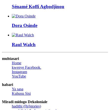
Sénamé Koffi
Agbodjinou
Dora
Osinde
Raul
Walch
muhtasari
Home
kwenye Facebook.
Instagram
YouTube
habari
Ya sasa
Kuhusu Sisi
Miradi midogo Dekoloniale
hadithi ([hi]stories)