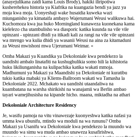
(anayejulikana zaidi kama Louis Brody), hakiki iliripotiwa
kusherehekea historia ya Kiafrika na kuangazia bendi ya jazz ya
moja kwa moja. Uonyeshaji wake husaidia kuweka wazi
miunganisho ya kimataifa ambayo Wajerumani Weusi walikuwa hai.
Kuchomoza kwa jua huko Morningland kunaweza kuonekana kama
kielelezo cha utambulisho wa diasporic katika kuunda na vile vile
upinzani - upinzani dhidi ya itikadi kali za rangi na vile vile upinzani
wa mrengo wa kulia dhidi ya wasanii Weusi na aina za kitamaduni
za Weusi mwishoni mwa Ujerumani Weimar. «
Omba Makazi ya Kuandika ya Dekoloniale kwa pendekezo la
uandishi ambalo linatafiti na kushughulikia somo hili la kihistoria
huku likiliunganisha na kulipachika katika wakati mmoja.
Madhumuni ya Makazi ya Maandishi ya Dekoloniale ni kuratibu
tukio katika mabaki ya Kliems-Ballroom wakati wa Tamasha la
Dekoloniale 2022. Mchakato wa uandishi utaandaliwa na
kuambatana na warsha shirikishi na wanajamii wa Berlin ambao
tayari wamejihusisha na kipande hicho. maana, miktadha na athari
Dekoloniale Architecture Residency
Je, wasifu pamoja na vitu vinawezaje kuonyeshwa katika nafasi ya
umma kwa ubunifu, mtindo wa moduli na wa rununu? Omba
Makazi ya Usanifu wa Dekoloniale kwa pendekezo la muundo wa
muundo wa simu wa muda ambao unaweza kusafirishwa,