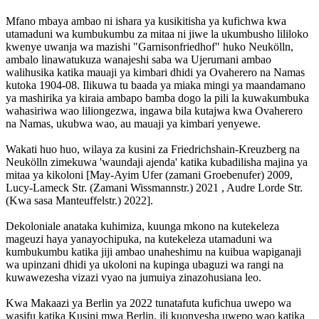
Mfano mbaya ambao ni ishara ya kusikitisha ya kufichwa kwa
utamaduni wa kumbukumbu za mitaa ni jiwe la ukumbusho lililoko
kwenye uwanja wa mazishi "Garnisonfriedhof" huko Neukölln,
ambalo linawatukuza wanajeshi saba wa Ujerumani ambao
walihusika katika mauaji ya kimbari dhidi ya Ovaherero na Namas
kutoka 1904-08. Ilikuwa tu baada ya miaka mingi ya maandamano
ya mashirika ya kiraia ambapo bamba dogo la pili la kuwakumbuka
wahasiriwa wao liliongezwa, ingawa bila kutajwa kwa Ovaherero
na Namas, ukubwa wao, au mauaji ya kimbari yenyewe.
Wakati huo huo, wilaya za kusini za Friedrichshain-Kreuzberg na
Neukölln zimekuwa 'waundaji ajenda' katika kubadilisha majina ya
mitaa ya kikoloni [May-Ayim Ufer (zamani Groebenufer) 2009,
Lucy-Lameck Str. (Zamani Wissmannstr.) 2021 , Audre Lorde Str.
(Kwa sasa Manteuffelstr.) 2022].
Dekoloniale anataka kuhimiza, kuunga mkono na kutekeleza
mageuzi haya yanayochipuka, na kutekeleza utamaduni wa
kumbukumbu katika jiji ambao unaheshimu na kuibua wapiganaji
wa upinzani dhidi ya ukoloni na kupinga ubaguzi wa rangi na
kuwawezesha vizazi vyao na jumuiya zinazohusiana leo.
Kwa Makaazi ya Berlin ya 2022 tunatafuta kufichua uwepo wa
wasifu katika Kusini mwa Berlin, ili kuonyesha uwepo wao katika