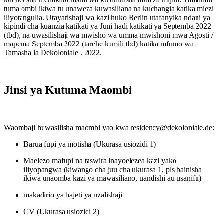
tuma ombi ikiwa tu unaweza kuwasiliana na kuchangia katika miezi
iliyotangulia. Utayarishaji wa kazi huko Berlin utafanyika ndani ya
kipindi cha kuanzia katikati ya Juni hadi katikati ya Septemba 2022
(tbd), na uwasilishaji wa mwisho wa umma mwishoni mwa Agosti /
mapema Septemba 2022 (tarehe kamili tbd) katika mfumo wa
Tamasha la Dekoloniale . 2022.
Jinsi ya Kutuma Maombi
Waombaji huwasilisha maombi yao kwa residency@dekoloniale.de:
Barua fupi ya motisha (Ukurasa usiozidi 1)
Maelezo mafupi na taswira inayoelezea kazi yako
iliyopangwa (kiwango cha juu cha ukurasa 1, pls bainisha
ikiwa unaomba kazi ya mawasiliano, uandishi au usanifu)
makadirio ya bajeti ya uzalishaji
CV (Ukurasa usiozidi 2)