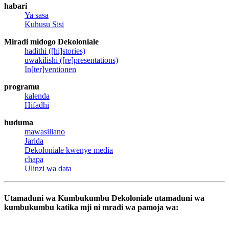
habari
Ya sasa
Kuhusu Sisi
Miradi midogo Dekoloniale
hadithi ([hi]stories)
uwakilishi ([re]presentations)
In[ter]ventionen
programu
kalenda
Hifadhi
huduma
mawasiliano
Jarida
Dekoloniale kwenye media
chapa
Ulinzi wa data
Utamaduni wa Kumbukumbu Dekoloniale utamaduni wa
kumbukumbu katika mji ni mradi wa pamoja wa: