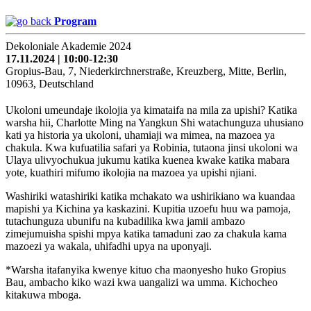
Program
Dekoloniale Akademie 2024
17.11.2024 | 10:00-12:30
Gropius-Bau, 7, Niederkirchnerstraße, Kreuzberg, Mitte, Berlin,
10963, Deutschland
Ukoloni umeundaje ikolojia ya kimataifa na mila za upishi? Katika
warsha hii, Charlotte Ming na Yangkun Shi watachunguza uhusiano
kati ya historia ya ukoloni, uhamiaji wa mimea, na mazoea ya
chakula. Kwa kufuatilia safari ya Robinia, tutaona jinsi ukoloni wa
Ulaya ulivyochukua jukumu katika kuenea kwake katika mabara
yote, kuathiri mifumo ikolojia na mazoea ya upishi njiani.
Washiriki watashiriki katika mchakato wa ushirikiano wa kuandaa
mapishi ya Kichina ya kaskazini. Kupitia uzoefu huu wa pamoja,
tutachunguza ubunifu na kubadilika kwa jamii ambazo
zimejumuisha spishi mpya katika tamaduni zao za chakula kama
mazoezi ya wakala, uhifadhi upya na uponyaji.
*Warsha itafanyika kwenye kituo cha maonyesho huko Gropius
Bau, ambacho kiko wazi kwa uangalizi wa umma. Kichocheo
kitakuwa mboga.