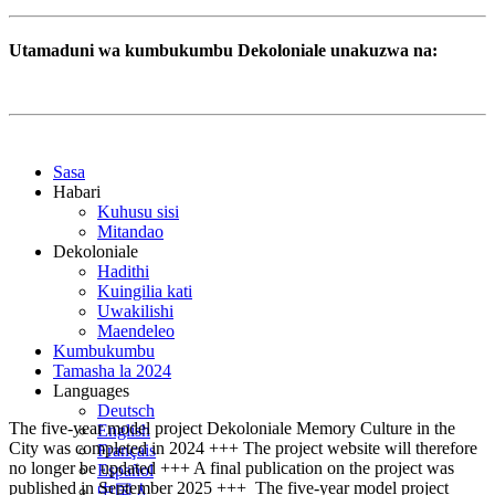
Utamaduni wa kumbukumbu Dekoloniale unakuzwa na:
Sasa
Habari
Kuhusu sisi
Mitandao
Dekoloniale
Hadithi
Kuingilia kati
Uwakilishi
Maendeleo
Kumbukumbu
Tamasha la 2024
Languages
Deutsch
The five-year model project Dekoloniale Memory Culture in the
English
City was completed in 2024 +++ The project website will therefore
Français
no longer be updated +++ A final publication on the project was
Español
published in September 2025 +++
The five-year model project
中国人