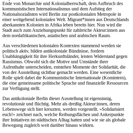
Ende von Monarchie und Kolonialherrschaft, dem Aufbruch des
kommunistischen Internationalismus und dem Aufstieg der
Nationalsozialisten wird Berlin zur postkolonialen Metropole in
einer weitgehend kolonialen Welt. Migrant*innen aus Deutschlands
aberkannten Kolonien in Afrika leben bereits hier. Nun wird die
Stadt auch zum Anziehungspunkt für zahlreiche Akteur:innen aus
dem nordafrikanischen, asiatischen und arabischen Raum.
Aus verschiedenen kolonialen Kontexten stammend werden sie
politisch aktiv, bilden antikoloniale Bündnisse, fordern
Unabhängigkeit für ihre Herkunftsländer, leisten Widerstand gegen
Rassismus. Obwohl sich die Motive und Umstände ihrer
Aufenthalte unterscheiden, entstehen Momente der Solidarität, die
von der Ausstellung sichtbar gemacht werden. Eine wesentliche
Rolle spielt dabei die Kommunistische Internationale (Komintern),
die eine gemeinsame politische Sprache und finanzielle Ressourcen
zur Verfügung stellt.
Das antikoloniale Berlin dieser Ausstellung ist eigensinnig,
revolutionär und flüchtig. Mehr als dreißig Akteur:innen, deren
Lebenswege sich hier kreuzten, werden vorgestellt. »Solidarisiert
euch!« zeichnet nach, welche Reibungsflächen und Ankerpunkte
ihre Initiativen im städtischen Alltag hatten und wie sie als globale
Bewegung zugleich weit darüber hinaus wirkten.