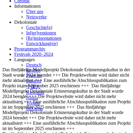
Chronik
Informationen
Über uns
Netzwerke
Dekoloniale
Geschichte[n]
In[ter]ventionen
[Re]präsentationen
Entwicklung[en]
Programmarchiv
Festivals 2020–2024
Languages
Deutsch
Das fünfjährige Modellprojekt Dekoloniale Erinnerungskultur in der
English
Stadt wurde 2024 beendet +++ Die Projektwebsite wird daher nicht
Français
mehr aktualisiert +++ Eine ausführliche Abschlusspublikation zum
Español
Projekt ist im September 2025 erschienen +++
Das fünfjährige
中国人
Modellprojekt Dekoloniale Erinnerungskultur in der Stadt wurde
Kiswahili
2024 beendet +++ Die Projektwebsite wird daher nicht mehr
Hausa
aktualisiert +++ Eine ausführliche Abschlusspublikation zum Projekt
Yoruba
ist im September 2025 erschienen +++
Das fünfjährige
IsiXhosa
Modellprojekt Dekoloniale Erinnerungskultur in der Stadt wurde
2024 beendet +++ Die Projektwebsite wird daher nicht mehr
aktualisiert +++ Eine ausführliche Abschlusspublikation zum Projekt
ist im September 2025 erschienen +++